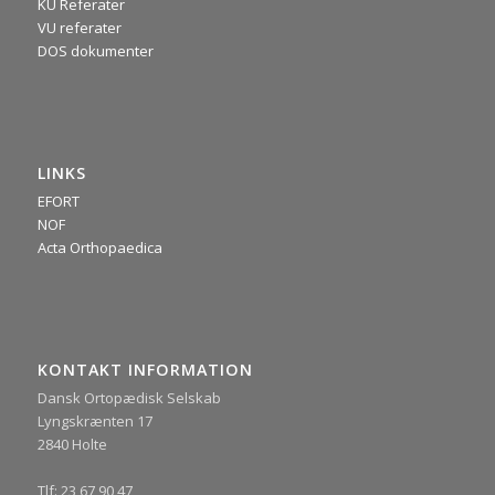
KU Referater
VU referater
DOS dokumenter
LINKS
EFORT
NOF
Acta Orthopaedica
KONTAKT INFORMATION
Dansk Ortopædisk Selskab
Lyngskrænten 17
2840 Holte
Tlf: 23 67 90 47