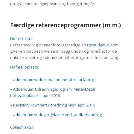
programmet for symposium og høring fremgår.
Færdige referenceprogrammer (m.m.)
Hoftefraktur
Referenceprogrammet foreligger tillige en i
pixiudgave
, som
giver en kort beskrivelse af baggrunden og formålet for de
enkelte afsnit, og indeholder anbefalingerne i fuldt omfang.
Hoftealloplastik
–
addendum vedr. metal-on-metal resurfacing
– Addendum: Udredningsprogram: Metal-Metal
hoftealloplastik – april 2016
– Revision Flowchart udredning MoM april 2016
–
addendum vedr. profylakse ved tandbehandling
Collesfraktur