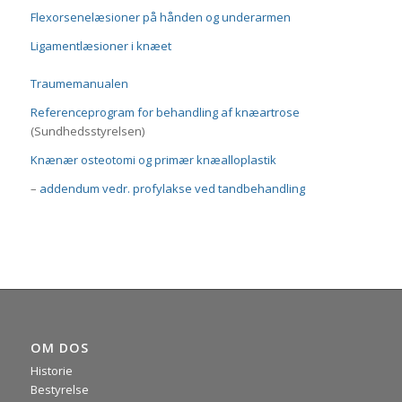
Flexorsenelæsioner på hånden og underarmen
Ligamentlæsioner i knæet
Traumemanualen
Referenceprogram for behandling af knæartrose
(Sundhedsstyrelsen)
Knænær osteotomi og primær knæalloplastik
–
addendum vedr. profylakse ved tandbehandling
OM DOS
Historie
Bestyrelse